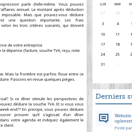
l’expression parle d’elle-même. Vous pouvez
LUN
MAR
M
d’affaires annuel. Le montant après déduction
27
28
u imposable. Mais que pouvez-vous déduire
est une question importante. Les frais
3
4
elon les trois critères suivants, qui doivent
10
11
17
18
sance de votre entreprise
de la dépense (facture, souche TVA, reçu, note
24
25
31
1
ue. Mais la frontière est parfois floue entre ce
duire. Passons en revue quelques pièges.
Derniers s
ial? Si ce dîner stimule les perspectives de
pouvez déduire la souche TVA. Et si vous vous
 week-end?? En principe, vous pouvez déduire
uvoir prouver qu’il s’agissait d’un dîner
Website
 dans votre agenda et indiquez également le
oplevert
e client.
Posté par