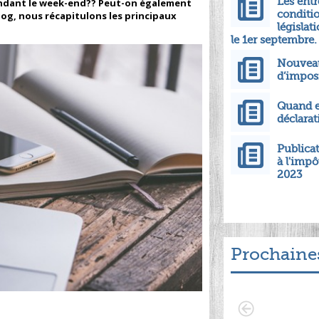
Les entr
pendant le week-end?? Peut-on également
conditio
log, nous récapitulons les principaux
législat
le 1er septembre.
Nouveaux
d’impos
Quand e
déclarat
Publicat
à l'imp
2023
Prochaine