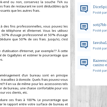
eek-end ou non, conservez la souche TVA ou
es frais de restaurant ne sont déductibles qu’à
DiceSpi
essants que les autres frais.
Posté par 
sotij7bb
 à des fins professionnelles, vous pouvez les
Posté par 
e téléphone et d’Internet. Vous les utilisez
e, 50?% d’usage professionnel et 50?% d’usage
duire que 50?% de ces frais. Jusqu’ici, c’est
favoha1
Posté par 
’utilisation d’Internet, par exemple?? À cette
tal de GigaBytes et estimer le pourcentage que
es.
Kazeeno 
casino 
Posté par 
l’aménagement d’un bureau sont en principe
ravailliez à domicile. Quels frais pouvez-vous
t?! Il en va de même pour les accessoires tels
lier de bureau, une chaise confortable pour vos
our vos clients, etc.
ire ces frais à 100?%. Le pourcentage que
r le rapport entre votre surface de bureau et