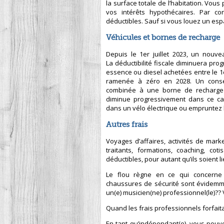
la surface totale de l’habitation. Vo
vos intérêts hypothécaires. Par co
déductibles. Sauf si vous louez un es
Véhicules et bornes de recharge
Depuis le 1er juillet 2023, un nouve
La déductibilité fiscale diminuera pro
essence ou diesel achetées entre le 1er
ramenée à zéro en 2028. Un conseil
combinée à une borne de recharge in
diminue progressivement dans ce cas
dans un vélo électrique ou empruntez
Autres frais
Voyages d’affaires, activités de mark
traitants, formations, coaching, co
déductibles, pour autant qu’ils soient l
Le flou règne en ce qui concerne
chaussures de sécurité sont évidemmen
un(e) musicien(ne) professionnel(le)??
Quand les frais professionnels forfaita
En tant qu’indépendant(e), vous pouve