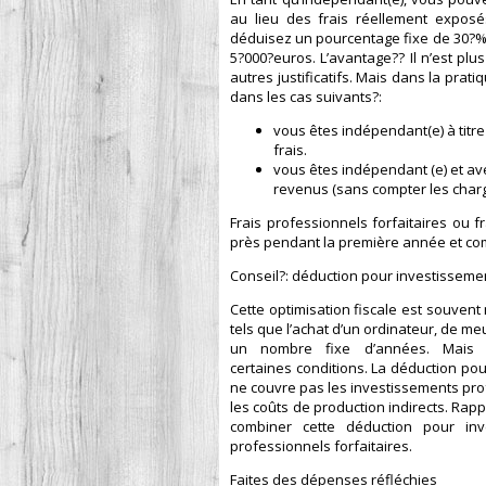
au lieu des frais réellement exposés
déduisez un pourcentage fixe de 30?% d
5?000?euros. L’avantage?? Il n’est pl
autres justificatifs. Mais dans la prat
dans les cas suivants?:
vous êtes indépendant(e) à tit
frais.
vous êtes indépendant (e) et av
revenus (sans compter les charge
Frais professionnels forfaitaires ou fr
près pendant la première année et com
Conseil?: déduction pour investissem
Cette optimisation fiscale est souvent
tels que l’achat d’un ordinateur, de me
un nombre fixe d’années. Mais 
certaines conditions. La déduction po
ne couvre pas les investissements prof
les coûts de production indirects. R
combiner cette déduction pour inv
professionnels forfaitaires.
Faites des dépenses réfléchies