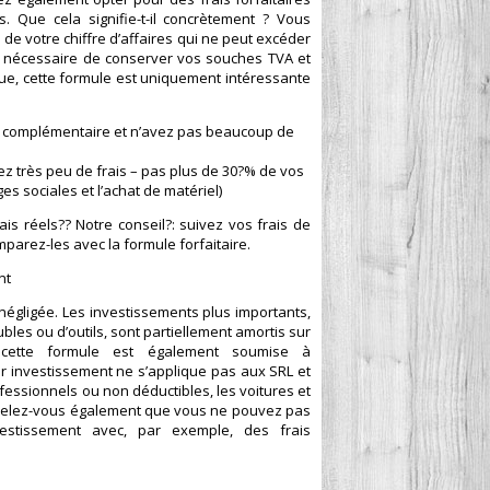
. Que cela signifie-t-il concrètement ? Vous
e votre chiffre d’affaires qui ne peut excéder
us nécessaire de conserver vos souches TVA et
ique, cette formule est uniquement intéressante
re complémentaire et n’avez pas beaucoup de
ez très peu de frais – pas plus de 30?% de vos
s sociales et l’achat de matériel)
ais réels?? Notre conseil?: suivez vos frais de
parez-les avec la formule forfaitaire.
ent
 négligée. Les investissements plus importants,
ubles ou d’outils, sont partiellement amortis sur
cette formule est également soumise à
ur investissement ne s’applique pas aux SRL et
essionnels ou non déductibles, les voitures et
appelez-vous également que vous ne pouvez pas
estissement avec, par exemple, des frais