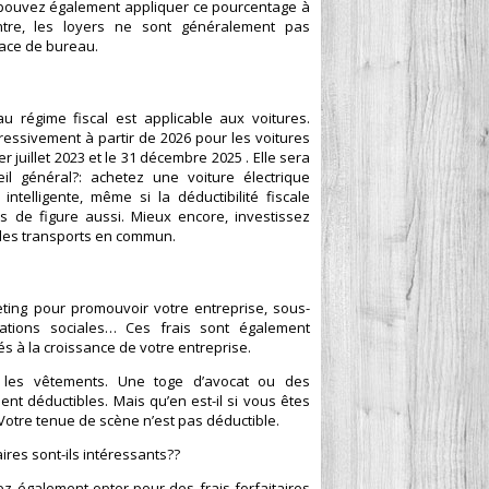
us pouvez également appliquer ce pourcentage à
ntre, les loyers ne sont généralement pas
pace de bureau.
au régime fiscal est applicable aux voitures.
gressivement à partir de 2026 pour les voitures
 juillet 2023 et le 31 décembre 2025 . Elle sera
 général?: achetez une voiture électrique
telligente, même si la déductibilité fiscale
 de figure aussi. Mieux encore, investissez
 les transports en commun.
eting pour promouvoir votre entreprise, sous-
tisations sociales… Ces frais sont également
iés à la croissance de votre entreprise.
 les vêtements. Une toge d’avocat ou des
t déductibles. Mais qu’en est-il si vous êtes
 Votre tenue de scène n’est pas déductible.
ires sont-ils intéressants??
z également opter pour des frais forfaitaires