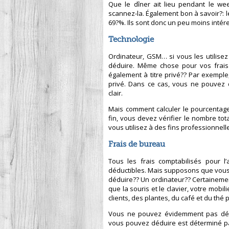
Que le dîner ait lieu pendant le w
scannez-la. Également bon à savoir?: l
69?%. Ils sont donc un peu moins intér
Technologie
Ordinateur, GSM… si vous les utilisez
déduire. Même chose pour vos frais d
également à titre privé?? Par exempl
privé. Dans ce cas, vous ne pouvez dé
clair.
Mais comment calculer le pourcentage d
fin, vous devez vérifier le nombre to
vous utilisez à des fins professionnell
Frais de bureau
Tous les frais comptabilisés pour 
déductibles. Mais supposons que vous t
déduire?? Un ordinateur?? Certainemen
que la souris et le clavier, votre mobi
clients, des plantes, du café et du thé p
Vous ne pouvez évidemment pas dédu
vous pouvez déduire est déterminé pa