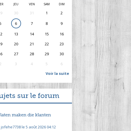
ER
JEU
VEN
SAM
DIM
29
30
31
1
2
5
6
7
8
9
12
13
14
15
16
19
20
21
22
23
26
27
28
29
30
2
3
4
5
6
Voir la suite
ujets sur le forum
 laten maken die klanten
 jofehe7738 le 5 août 2026 04:12