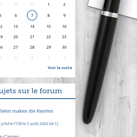
29
30
31
1
2
5
6
7
8
9
12
13
14
15
16
19
20
21
22
23
26
27
28
29
30
2
3
4
5
6
Voir la suite
ujets sur le forum
 laten maken die klanten
 jofehe7738 le 5 août 2026 04:12
n Casino