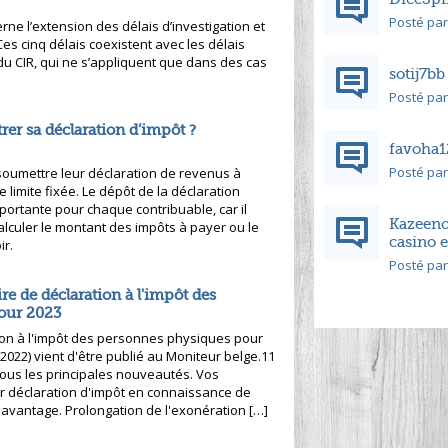
Posté par 
e l’extension des délais d’investigation et
 Ces cinq délais coexistent avec les délais
 du CIR, qui ne s’appliquent que dans des cas
sotij7bb
Posté par 
er sa déclaration d’impôt ?
favoha1
Posté par 
 soumettre leur déclaration de revenus à
e limite fixée. Le dépôt de la déclaration
portante pour chaque contribuable, car il
Kazeeno 
calculer le montant des impôts à payer ou le
casino 
r.
Posté par 
re de déclaration à l'impôt des
our 2023
ion à l'impôt des personnes physiques pour
 2022) vient d'être publié au Moniteur belge.11
ous les principales nouveautés. Vos
eur déclaration d'impôt en connaissance de
avantage. Prolongation de l'exonération […]