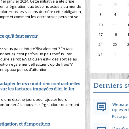
1er janvier 2024. Cette initiative a été prise
27
28
er la législation aux besoins actuels du monde
xplorerons les raisons derrière cette obligation,
3
4
compte et comment les entreprises peuvent se
10
11
17
18
ce qu’il faut savoir
24
25
z-vous pas déduire?fiscalement ? En tant
ant(e), c’est parfois un peu confus. Par
31
1
ire sa robe?? Et qu’en est-il des sorties au
ut-on également effectuer trop de frais??
rincipaux points d’attention.
 adapter leurs conditions contractuelles
Derniers s
 sur les factures impayées d’ici le 1er
d'une dizaine jours pour ajuster leurs
Website
conformer à la nouvelle législation concernant
oplevert
Posté par
tigation et d’imposition
DiceSpi