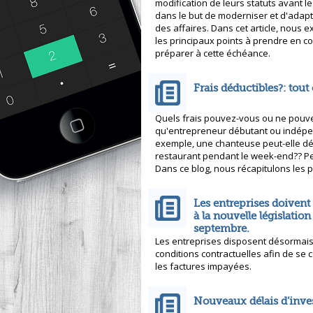
modification de leurs statuts avant le 
dans le but de moderniser et d'adapt
des affaires. Dans cet article, nous e
les principaux points à prendre en 
préparer à cette échéance.
Frais déductibles?: tout 
Quels frais pouvez-vous ou ne pouve
qu'entrepreneur débutant ou indépend
exemple, une chanteuse peut-elle dédu
restaurant pendant le week-end?? Pe
Dans ce blog, nous récapitulons les p
Les entreprises doivent
à la nouvelle législation
septembre.
Les entreprises disposent désormais 
conditions contractuelles afin de se 
les factures impayées.
Nouveaux délais d’inves