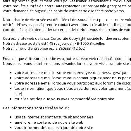
faire
supprimer
gratuitement. Vous pouvez limiter le traitement autre que cel
votre
requête auprès de notre Data Protection Officer, via
info@corporate.b
votre
demande et joignez une copie de votre carte d'identité recto/verso.
Notre charte de vie privée est détaillée ci-dessous. Il n'est pas dans notre v
désirée. N'hésitez pas à prendre contact avec nous si c'était le cas. Il est imp
coordonnées peut demander un certain délai. Nous vous remercions de vot
Ceci est le site web de la s.a. Corporate Copyright, société fondée en septe
Notre adresse postale est 148 rue Jourdan • B-1060 Bruxelles.
Notre numéro d'entreprise est le BE0883.412.652
Pour chaque visite sur notre site web, notre serveur web reconnaît automati
Nous conservons les informations suivantes lors de votre visite sur note site :
votre adresse e-mail lorsque vous envoyez des messages/questi
votre adresse e-mail lorsque vous communiquez avec nous par e
votre adresse e-mail lorsque vous participez aux forums de disc
toute information que vous nous avez donnée volontairement (pa
site)
tous les articles que vous avez commandé via notre site
Ces informations sont utilisées pour :
usage interne et sont ensuite abandonnées
améliorer le contenu de notre site web
vous informer des mises à jour de notre site