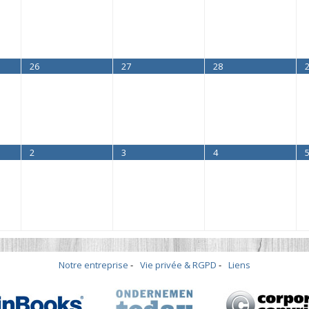
26
27
28
2
3
4
Notre entreprise
Vie privée & RGPD
Liens