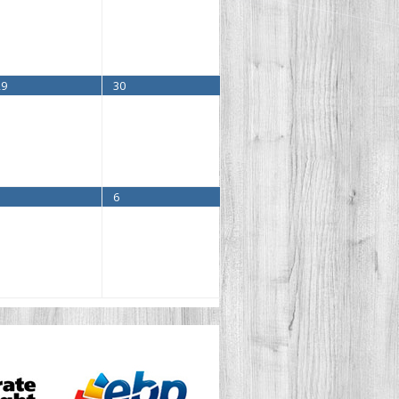
29
30
5
6