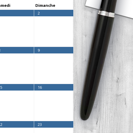
amedi
Dimanche
1
2
8
9
15
16
22
23