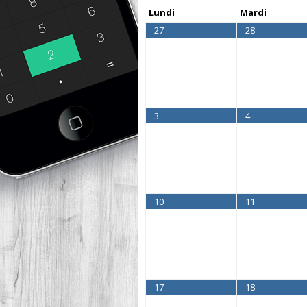
Lundi
Mardi
27
28
3
4
10
11
17
18