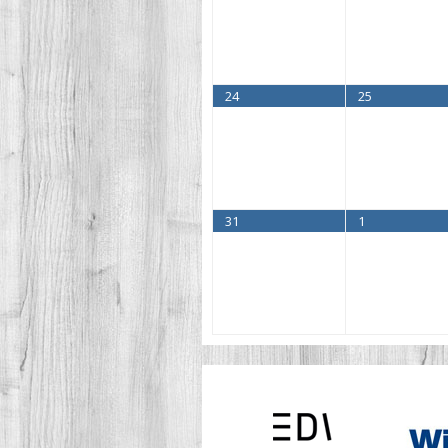
24
25
31
1