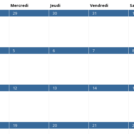
Mercredi
Jeudi
Vendredi
S
29
30
31
5
6
7
12
13
14
19
20
21